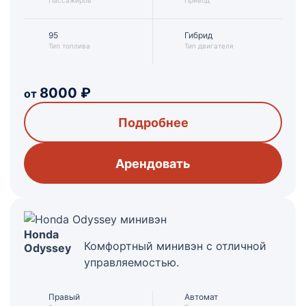
Пассажиров
Привод
95
Гибрид
Тип топлива
Тип двигателя
8000
₽
от
Подробнее
Арендовать
Honda
Комфортный минивэн с отличной
Odyssey
управляемостью.
Правый
Автомат