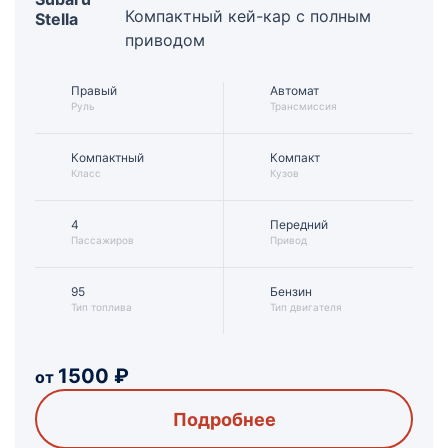
Компактный кей-кар с полным
Stella
приводом
Правый
Автомат
Руль
Трансмиссия
Компактный
Компакт
Класс
Кузов
4
Передний
Пассажиров
Привод
95
Бензин
Тип топлива
Тип двигателя
1500
₽
от
Подробнее