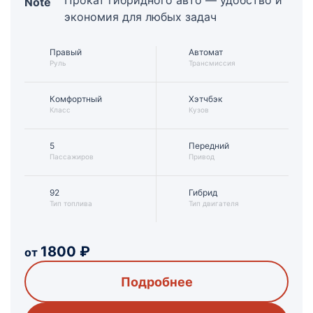
Прокат гибридного авто — удобство и
Note
экономия для любых задач
Правый
Автомат
Руль
Трансмиссия
Комфортный
Хэтчбэк
Класс
Кузов
5
Передний
Пассажиров
Привод
92
Гибрид
Тип топлива
Тип двигателя
1800
₽
от
Подробнее