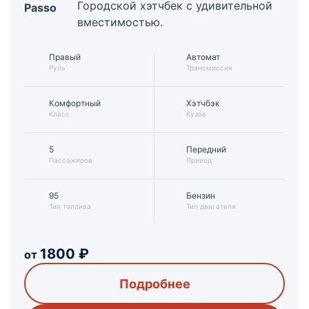
Городской хэтчбек с удивительной
Passo
вместимостью.
Правый
Автомат
Руль
Трансмиссия
Комфортный
Хэтчбэк
Класс
Кузов
5
Передний
Пассажиров
Привод
95
Бензин
Тип топлива
Тип двигателя
1800
₽
от
Подробнее