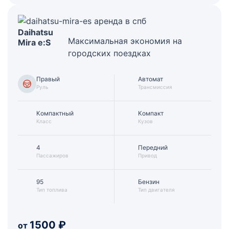
Daihatsu
Максимальная экономия на
Mira e:S
городских поездках
Правый
Автомат
Руль
Трансмиссия
Компактный
Компакт
Класс
Кузов
4
Передний
Пассажиров
Привод
95
Бензин
Тип топлива
Тип двигателя
1500
₽
от