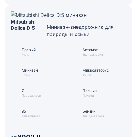
Mitsubishi
Минивэн-внедорожник для
Delica D:5
природы и семьи
Правый
Автомат
Руль
Трансмиссия
Минивэн
Микроавтобус
Класс
Кузов
7
Полный
Пассажиров
Привод
95
Бензин
Тип топлива
Тип двигателя