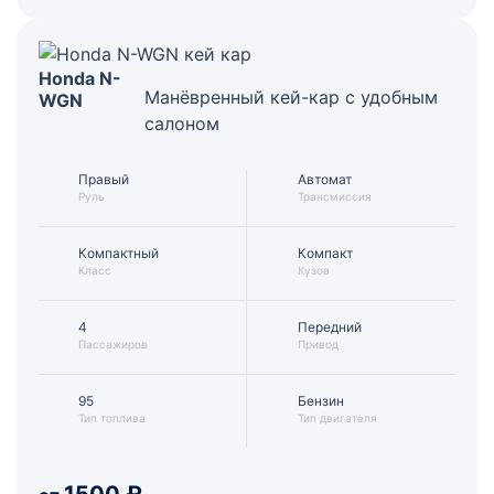
Honda N-
Манёвренный кей-кар с удобным
WGN
салоном
Правый
Автомат
Руль
Трансмиссия
Компактный
Компакт
Класс
Кузов
4
Передний
Пассажиров
Привод
95
Бензин
Тип топлива
Тип двигателя