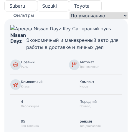
Subaru
Suzuki
Toyota
Фильтры
Nissan
Экономичный и маневренный авто для
Dayz
работы в доставке и личных дел
Правый
Автомат
Руль
Трансмиссия
Компактный
Компакт
Класс
Кузов
4
Передний
Пассажиров
Привод
95
Бензин
Тип топлива
Тип двигателя