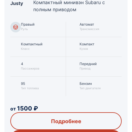
Компактный минивэн Subaru с
Justy
полным приводом
Правый
Автомат
Руль
Трансмиссия
Компактный
Компакт
Класс
Кузов
4
Передний
Пассажиров
Привод
95
Бензин
Тип топлива
Тип двигателя
1500
₽
от
Подробнее