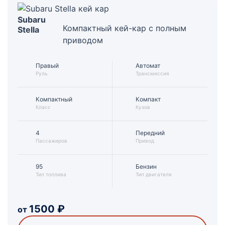
Subaru
Компактный кей-кар с полным
Stella
приводом
Правый
Автомат
Руль
Трансмиссия
Компактный
Компакт
Класс
Кузов
4
Передний
Пассажиров
Привод
95
Бензин
Тип топлива
Тип двигателя
1500
₽
от