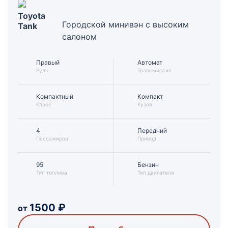
Toyota
Городской минивэн с высоким
Tank
салоном
Правый
Автомат
Руль
Трансмиссия
Компактный
Компакт
Класс
Кузов
4
Передний
Пассажиров
Привод
95
Бензин
Тип топлива
Тип двигателя
1500
₽
от