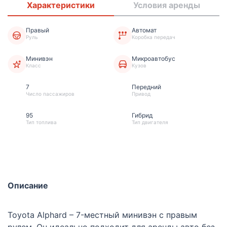
Характеристики
Условия аренды
Правый
Автомат
Руль
Коробка передач
Минивэн
Микроавтобус
Класс
Кузов
7
Передний
Число пассажиров
Привод
95
Гибрид
Тип топлива
Тип двигателя
Описание
Toyota Alphard
– 7-местный минивэн с правым
рулем. Он идеально подходит для аренды авто без