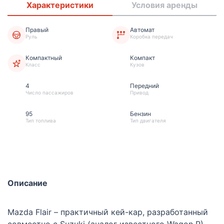
Характеристики
Условия аренды
Правый
Автомат
Руль
Коробка передач
Компактный
Компакт
Класс
Кузов
4
Передний
Число пассажиров
Привод
95
Бензин
Тип топлива
Тип двигателя
Описание
Mazda Flair – практичный кей-кар, разработанный
совместно с Suzuki (аналог известного Wagon R).