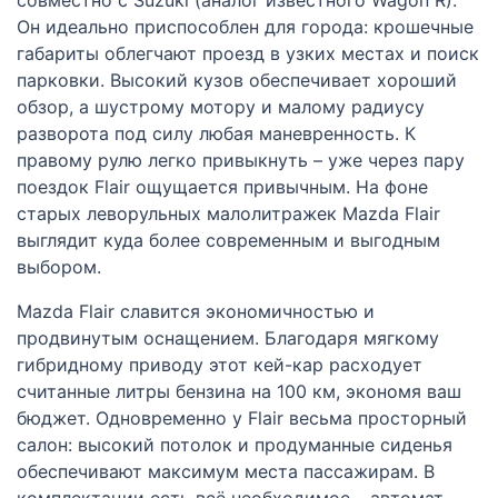
Он идеально приспособлен для города: крошечные
габариты облегчают проезд в узких местах и поиск
парковки. Высокий кузов обеспечивает хороший
обзор, а шустрому мотору и малому радиусу
разворота под силу любая маневренность. К
правому рулю легко привыкнуть – уже через пару
поездок Flair ощущается привычным. На фоне
старых леворульных малолитражек Mazda Flair
выглядит куда более современным и выгодным
выбором.
Mazda Flair славится экономичностью и
продвинутым оснащением. Благодаря мягкому
гибридному приводу этот кей-кар расходует
считанные литры бензина на 100 км, экономя ваш
бюджет. Одновременно у Flair весьма просторный
салон: высокий потолок и продуманные сиденья
обеспечивают максимум места пассажирам. В
комплектации есть всё необходимое – автомат,