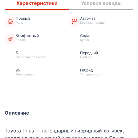
Характеристики
Условия аренды
Правый
Автомат
Руль
Коробка передач
Комфортный
Седан
Класс
Кузов
5
Передний
Число пассажиров
Привод
95
Гибрид
Тип топлива
Тип двигателя
Описание
Toyota Prius — легендарный гибридный хэтчбек,
идеально подходящий для аренды авто в Санкт-