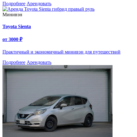
Подробнее
Арендовать
Минивэн
Toyota Sienta
от
3000
₽
Практичный и экономичный минивэн для путешествий
Подробнее
Арендовать