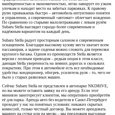
манёвренностью и экономичностью, легко лавирует по узким
улочкам и находит место на забитых парковках. К правому
рулю привыкаешь быстро – автомобиль интуитивно понятен
в управлении, а современный «автомат» облегчает вождение.
По сравнению со старыми малолитражками с левым рулём
Subaru Stella выглядит гораздо более современным и
надёжным вариантом на каждый день.
Subaru Stella радует просторным салоном и современным
оснащением. Благодаря высокому кузову места хватает всем
пассажирам, а задние сиденья можно сложить для перевозки
крупного багажа. Одним из преимуществ Stella является
версия с полным приводом – редкая опция в этом классе,
дающая Stella уверенность на зимних дорогах и скользких
покрытиях. При этом в автомобиле есть все необходимые
удобства: кондиционер, обогрев, усилитель руля – то, чего не
было у старых развозных машин.
Сейчас Subaru Stella не представлен в автопарке NKDRIVE,
но вы можете оставить заявку на его аренду. Если этот
минивэн заинтересует клиентов, мы оперативно приобретём
её для парка. Аренда авто без водителя в Санкт-Петербурге
проходит у нас на понятных условиях: никаких скрытых
комиссий, только честный договор. Вы можете арендовать
машину на сутки или на месяц – мы предложим выгодные