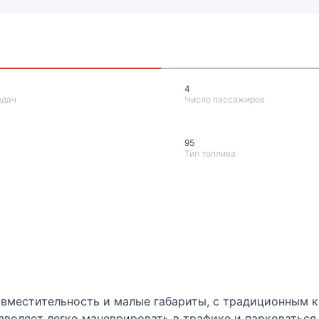
4
едач
Число пассажиров
95
Тип топлива
вместительность и малые габариты, с традиционным к
зволяет легко маневрировать в трафике и парковаться