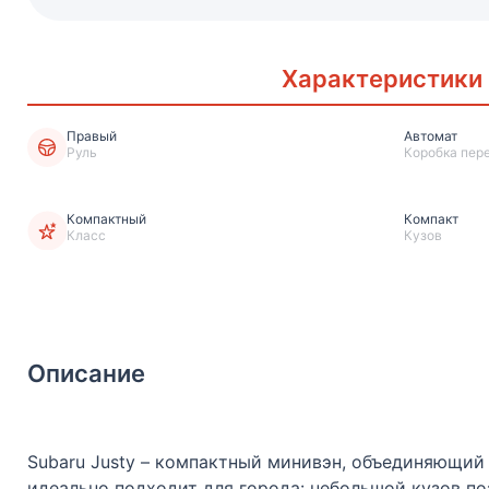
Характеристики
Правый
Автомат
Руль
Коробка пер
Компактный
Компакт
Класс
Кузов
Описание
Subaru Justy – компактный минивэн, объединяющий 
идеально подходит для города: небольшой кузов по