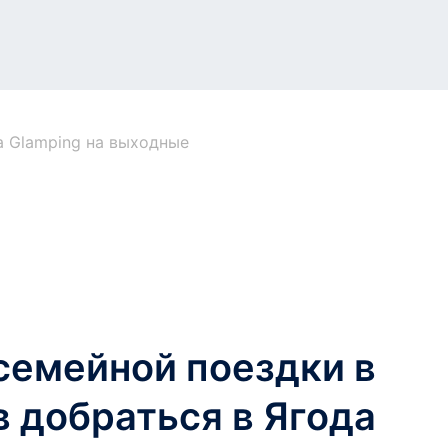
а Glamping на выходные
семейной поездки в
в добраться в Ягода