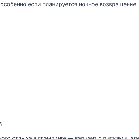
 особенно если планируется ночное возвращение.
5
ого отдыха в глэмпинге — вариант с рисками. Ар