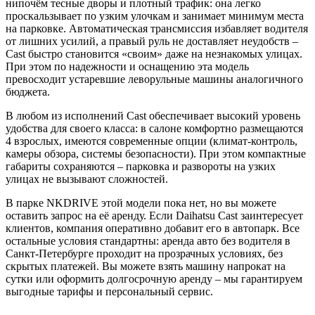
нипочём тесные дворы и плотный трафик: она легко
проскальзывает по узким улочкам и занимает минимум места
на парковке. Автоматическая трансмиссия избавляет водителя
от лишних усилий, а правый руль не доставляет неудобств –
Cast быстро становится «своим» даже на незнакомых улицах.
При этом по надежности и оснащению эта модель
превосходит устаревшие леворульные машины аналогичного
бюджета.
В любом из исполнений Cast обеспечивает высокий уровень
удобства для своего класса: в салоне комфортно размещаются
4 взрослых, имеются современные опции (климат-контроль,
камеры обзора, системы безопасности). При этом компактные
габариты сохраняются – парковка и развороты на узких
улицах не вызывают сложностей.
В парке NKDRIVE этой модели пока нет, но вы можете
оставить запрос на её аренду. Если Daihatsu Cast заинтересует
клиентов, компания оперативно добавит его в автопарк. Все
остальные условия стандартны: аренда авто без водителя в
Санкт-Петербурге проходит на прозрачных условиях, без
скрытых платежей. Вы можете взять машину напрокат на
сутки или оформить долгосрочную аренду – мы гарантируем
выгодные тарифы и персональный сервис.