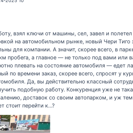
24-2025 10
боту, взял ключи от машины, сел, завел и полете
овкой на автомобильном рынке, новый Чери Тиго з
льны для компании. А значит, скорее всего, в па
 км пробега, а главное — не только под вами или 
ютно плевать на состояние автомобиля — едет ла
ый по времени заказ, скорее всего, спросят у ку
омобиля. Да, вы действительно классный сотрудн
олучить подобную работу. Конкуренция уже не так
алению, доставок со своим автопарком, и уж тем 
ет стоит перейти к…?