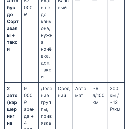
Авто
52
Ехат
Базо
—
—
—
бус
000
ь не
вый
до
₽
до
Сорт
кань
авал
она,
ы +
нужн
такс
а
и
ночё
вка,
доп.
такс
и
2
9
Деле
Сред
Авто
~9
200
авто
000
ние
ний
мат
л/100
км /
(кар
₽
груп
км
~12
шер
арен
пы,
₽/км
инг
да +
прив
на
4
язка