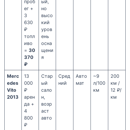
проб
ый,
ег +
но
3
высо
630
кий
₽
уров
топл
ень
иво
осна
=
30
щени
370
я
₽
Merc
13
Стар
Сред
Авто
~9
200
edes
000
ый
ний
мат
л/100
км /
Vito
₽
сало
км
12 ₽/
2013
арен
н,
км
да +
возр
4
аст
800
авто
₽