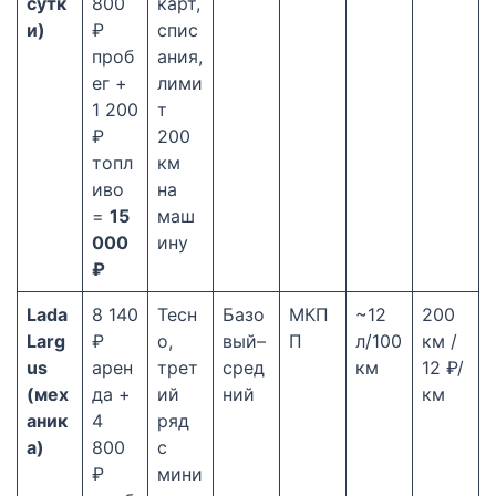
сутк
800
карт,
и)
₽
спис
проб
ания,
ег +
лими
1 200
т
₽
200
топл
км
иво
на
=
15
маш
000
ину
₽
Lada
8 140
Тесн
Базо
МКП
~12
200
Larg
₽
о,
вый–
П
л/100
км /
us
арен
трет
сред
км
12 ₽/
(мех
да +
ий
ний
км
аник
4
ряд
а)
800
с
₽
мини