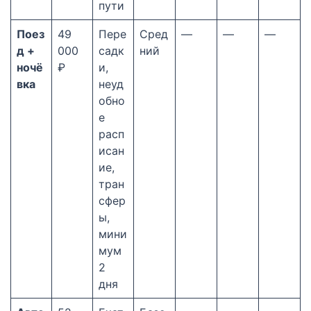
пути
Поез
49
Пере
Сред
—
—
—
д +
000
садк
ний
ночё
₽
и,
вка
неуд
обно
е
расп
исан
ие,
тран
сфер
ы,
мини
мум
2
дня