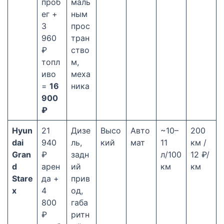
проб
маль
ег +
ным
3
прос
960
тран
₽
ство
топл
м,
иво
меха
=
16
ника
900
₽
Hyun
21
Дизе
Высо
Авто
~10–
200
dai
940
ль,
кий
мат
11
км /
Gran
₽
задн
л/100
12 ₽/
d
арен
ий
км
км
Stare
да +
прив
x
4
од,
800
габа
₽
ритн