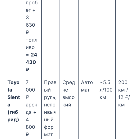
проб
ег +
3
630
₽
топл
иво
=
24
430
₽
Toyo
7
Прав
Сред
Авто
~5.5
200
ta
000
ый
не-
мат
л/100
км /
Sient
₽
руль,
высо
км
12 ₽/
a
арен
непр
кий
км
(гиб
да +
ивыч
рид)
4
ный
800
фор
₽
мат