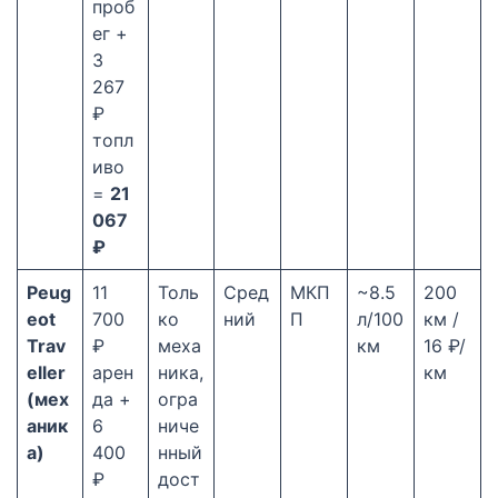
проб
ег +
3
267
₽
топл
иво
=
21
067
₽
Peug
11
Толь
Сред
МКП
~8.5
200
eot
700
ко
ний
П
л/100
км /
Trav
₽
меха
км
16 ₽/
eller
арен
ника,
км
(мех
да +
огра
аник
6
ниче
а)
400
нный
₽
дост