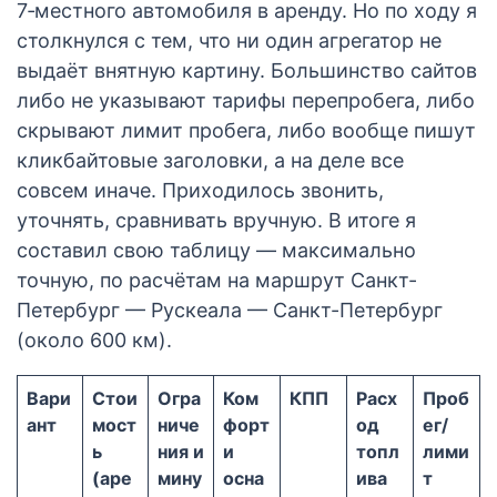
7‑местного автомобиля в аренду. Но по ходу я
столкнулся с тем, что ни один агрегатор не
выдаёт внятную картину. Большинство сайтов
либо не указывают тарифы перепробега, либо
скрывают лимит пробега, либо вообще пишут
кликбайтовые заголовки, а на деле все
совсем иначе. Приходилось звонить,
уточнять, сравнивать вручную. В итоге я
составил свою таблицу — максимально
точную, по расчётам на маршрут Санкт-
Петербург — Рускеала — Санкт-Петербург
(около 600 км).
Вари
Стои
Огра
Ком
КПП
Расх
Проб
ант
мост
ниче
форт
од
ег/
ь
ния и
и
топл
лими
(аре
мину
осна
ива
т