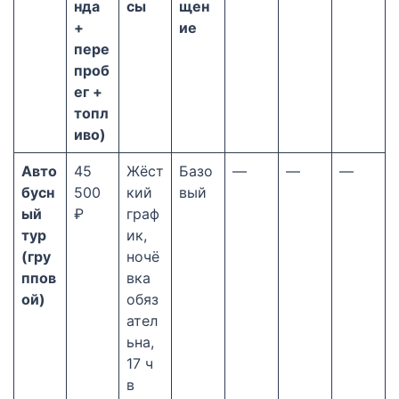
нда
сы
щен
+
ие
пере
проб
ег +
топл
иво)
Авто
45
Жёст
Базо
—
—
—
бусн
500
кий
вый
ый
₽
граф
тур
ик,
(гру
ночё
ппов
вка
ой)
обяз
ател
ьна,
17 ч
в