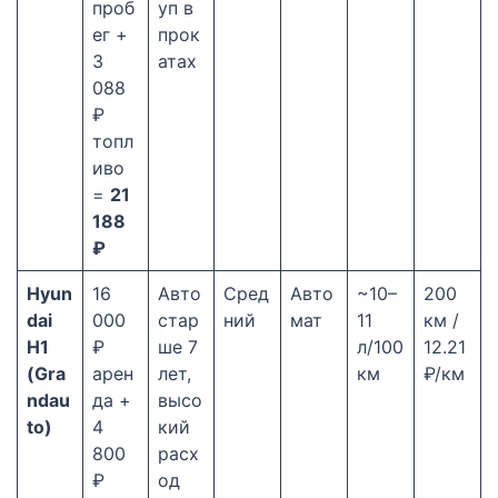
проб
уп в
ег +
прок
3
атах
088
₽
топл
иво
=
21
188
₽
Hyun
16
Авто
Сред
Авто
~10–
200
dai
000
стар
ний
мат
11
км /
H1
₽
ше 7
л/100
12.21
(Gra
арен
лет,
км
₽/км
ndau
да +
высо
to)
4
кий
800
расх
₽
од