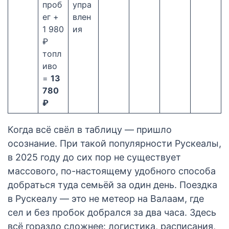
проб
упра
ег +
влен
1 980
ия
₽
топл
иво
=
13
780
₽
Когда всё свёл в таблицу — пришло
осознание. При такой популярности Рускеалы,
в 2025 году до сих пор не существует
массового, по-настоящему удобного способа
добраться туда семьёй за один день. Поездка
в Рускеалу — это не метеор на Валаам, где
сел и без пробок добрался за два часа. Здесь
всё гораздо сложнее: логистика, расписания,